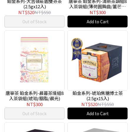
鉑金系列-大吉嶺莊園雙芬茶
唐寧茶 鉑金系列-清新茶韻組8
(2.5gx12入)
入茶袋組(薄荷圓舞曲/薑芒綠
茶)
NT$520
NT$550
NT$300
Out of Stock
Add to Cart
唐寧茶 鉑金系列-晨暮茶境組8
鉑金系列-琥珀焦糖博士茶
入茶袋組(琥珀/胭脂/晨光)
(2.5gx15入)
NT$300
NT$520
NT$550
Out of Stock
Add to Cart