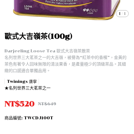
1
/
1
歐式大吉嶺茶(100g)
Darjeeling Loose Tea 歐式大吉嶺茶散茶
名列世界三大茗茶之一的大吉嶺，被譽為“紅茶中的香檳”，金黃的
茶色有著令人回味無限的清淡果香，是產量極少的頂級茶品。其細
緻的口感適合單獨品用。
Twinings 唐寧
★名列世界三大茗茶之一
NT$520
NT$649
商品編號:
TWCDJ100T